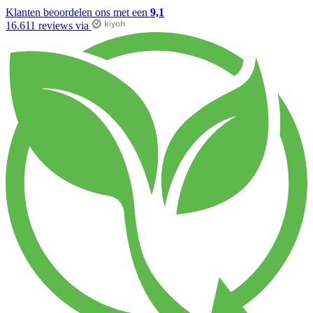
Klanten beoordelen ons met een
9,1
16.611 reviews via