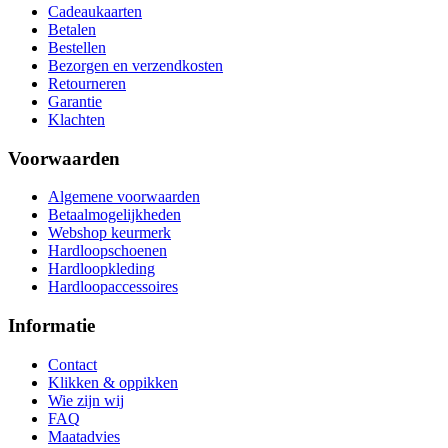
Cadeaukaarten
Betalen
Bestellen
Bezorgen en verzendkosten
Retourneren
Garantie
Klachten
Voorwaarden
Algemene voorwaarden
Betaalmogelijkheden
Webshop keurmerk
Hardloopschoenen
Hardloopkleding
Hardloopaccessoires
Informatie
Contact
Klikken & oppikken
Wie zijn wij
FAQ
Maatadvies