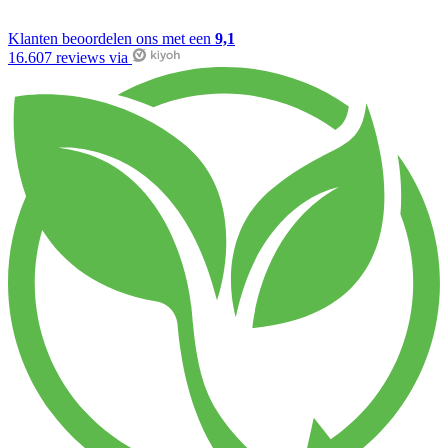
Klanten beoordelen ons met een
9,1
16.607 reviews via