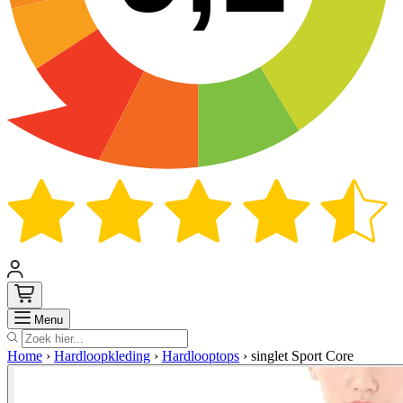
Zoek
Menu
Home
›
Hardloopkleding
›
Hardlooptops
›
singlet Sport Core