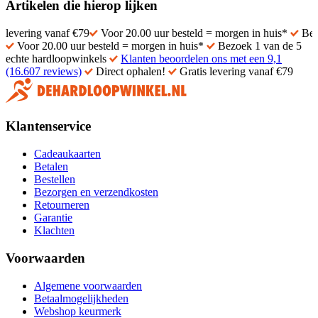
Artikelen die hierop lijken
g vanaf €79
Voor 20.00 uur besteld = morgen in huis*
Bezoek 1 va
Voor 20.00 uur besteld = morgen in huis*
Bezoek 1 van de 5
echte hardloopwinkels
Klanten beoordelen ons met een 9,1
(16.607 reviews)
Direct ophalen!
Gratis levering vanaf €79
Klantenservice
Cadeaukaarten
Betalen
Bestellen
Bezorgen en verzendkosten
Retourneren
Garantie
Klachten
Voorwaarden
Algemene voorwaarden
Betaalmogelijkheden
Webshop keurmerk