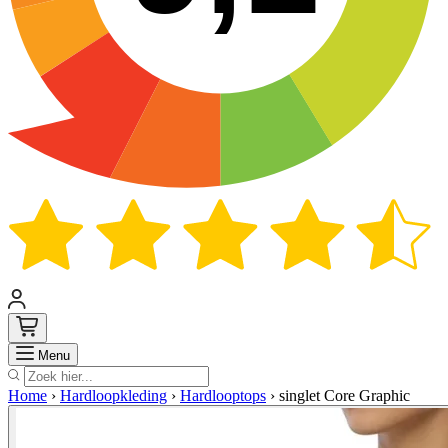
Zoek
Menu
Home
›
Hardloopkleding
›
Hardlooptops
›
singlet Core Graphic