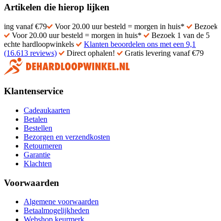
Artikelen die hierop lijken
f €79
Voor 20.00 uur besteld = morgen in huis*
Bezoek 1 van de 5
Voor 20.00 uur besteld = morgen in huis*
Bezoek 1 van de 5
echte hardloopwinkels
Klanten beoordelen ons met een 9,1
(16.613 reviews)
Direct ophalen!
Gratis levering vanaf €79
Klantenservice
Cadeaukaarten
Betalen
Bestellen
Bezorgen en verzendkosten
Retourneren
Garantie
Klachten
Voorwaarden
Algemene voorwaarden
Betaalmogelijkheden
Webshop keurmerk