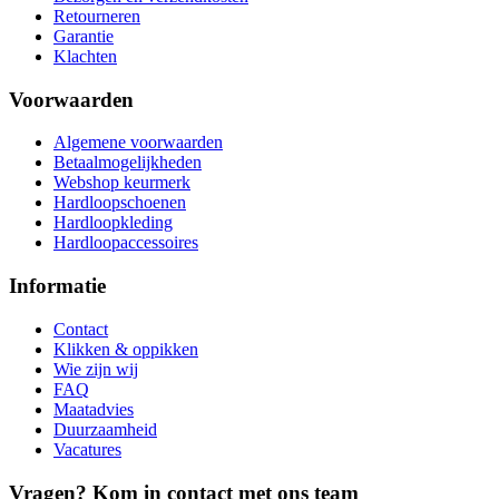
Retourneren
Garantie
Klachten
Voorwaarden
Algemene voorwaarden
Betaalmogelijkheden
Webshop keurmerk
Hardloopschoenen
Hardloopkleding
Hardloopaccessoires
Informatie
Contact
Klikken & oppikken
Wie zijn wij
FAQ
Maatadvies
Duurzaamheid
Vacatures
Vragen? Kom in contact met ons team