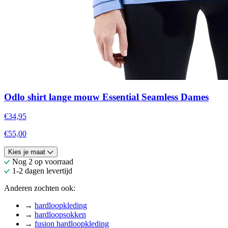
Odlo shirt lange mouw Essential Seamless Dames
€34,95
€55,00
Kies je maat
Nog 2 op voorraad
1-2 dagen levertijd
Anderen zochten ook:
→
hardloopkleding
→
hardloopsokken
→
fusion hardloopkleding