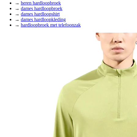
→
heren hardloopbroek
→
dames hardloopbroek
→
dames hardloopshirt
→
dames hardloopkleding
→
hardloopbroek met telefoonzak