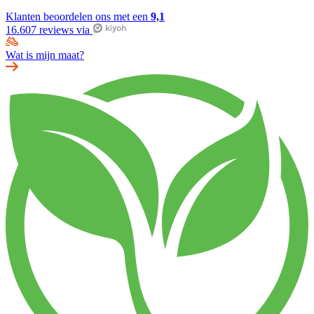
Klanten beoordelen ons met een
9,1
16.607 reviews via
Wat is mijn maat?