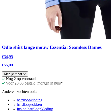
Odlo shirt lange mouw Essential Seamless Dames
€34,95
€55,00
Kies je maat
Nog 2 op voorraad
Voor 20:00 besteld, morgen in huis*
Anderen zochten ook:
→
hardloopkleding
→
hardloopsokken
→
fusion hardloopkleding