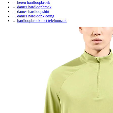
→
heren hardloopbroek
→
dames hardloopbroek
→
dames hardloopshirt
→
dames hardloopkleding
→
hardloopbroek met telefoonzak