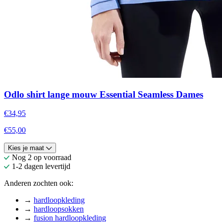
Odlo shirt lange mouw Essential Seamless Dames
€34,95
€55,00
Kies je maat
Nog 2 op voorraad
1-2 dagen levertijd
Anderen zochten ook:
→
hardloopkleding
→
hardloopsokken
→
fusion hardloopkleding