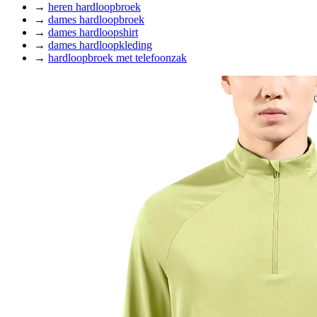
→
heren hardloopbroek
→
dames hardloopbroek
→
dames hardloopshirt
→
dames hardloopkleding
→
hardloopbroek met telefoonzak