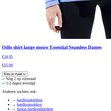
Odlo shirt lange mouw Essential Seamless Dames
€34,95
€55,00
Kies je maat
Nog 2 op voorraad
1-2 dagen levertijd
Anderen zochten ook:
→
hardloopkleding
→
hardloopsokken
→
fusion hardloopkleding