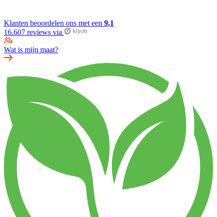
Klanten beoordelen ons met een
9,1
16.607 reviews via
Wat is mijn maat?