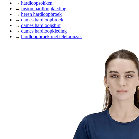
→
hardloopsokken
→
fusion hardloopkleding
→
heren hardloopbroek
→
dames hardloopbroek
→
dames hardloopshirt
→
dames hardloopkleding
→
hardloopbroek met telefoonzak