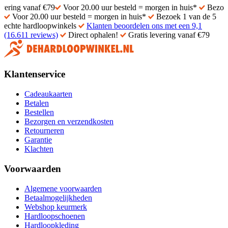
anaf €79
Voor 20.00 uur besteld = morgen in huis*
Bezoek 1 van de
Voor 20.00 uur besteld = morgen in huis*
Bezoek 1 van de 5
echte hardloopwinkels
Klanten beoordelen ons met een 9,1
(16.611 reviews)
Direct ophalen!
Gratis levering vanaf €79
Klantenservice
Cadeaukaarten
Betalen
Bestellen
Bezorgen en verzendkosten
Retourneren
Garantie
Klachten
Voorwaarden
Algemene voorwaarden
Betaalmogelijkheden
Webshop keurmerk
Hardloopschoenen
Hardloopkleding