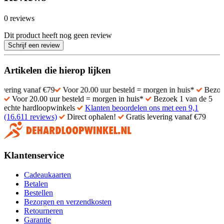
0 reviews
Dit product heeft nog geen review
Schrijf een review
Artikelen die hierop lijken
af €79
Voor 20.00 uur besteld = morgen in huis*
Bezoek 1 van de 
Voor 20.00 uur besteld = morgen in huis*
Bezoek 1 van de 5
echte hardloopwinkels
Klanten beoordelen ons met een 9,1
(16.611 reviews)
Direct ophalen!
Gratis levering vanaf €79
Klantenservice
Cadeaukaarten
Betalen
Bestellen
Bezorgen en verzendkosten
Retourneren
Garantie