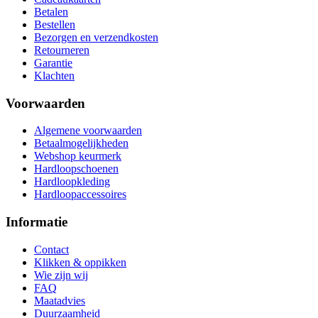
Betalen
Bestellen
Bezorgen en verzendkosten
Retourneren
Garantie
Klachten
Voorwaarden
Algemene voorwaarden
Betaalmogelijkheden
Webshop keurmerk
Hardloopschoenen
Hardloopkleding
Hardloopaccessoires
Informatie
Contact
Klikken & oppikken
Wie zijn wij
FAQ
Maatadvies
Duurzaamheid