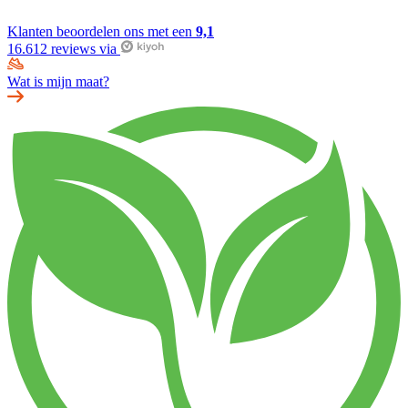
Klanten beoordelen ons met een
9,1
16.612 reviews via
Wat is mijn maat?