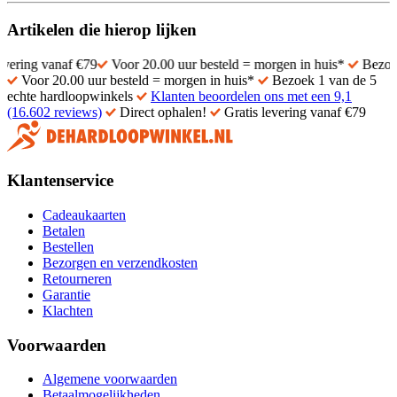
Artikelen die hierop lijken
vanaf €79
Voor 20.00 uur besteld = morgen in huis*
Bezoek 1 van d
Voor 20.00 uur besteld = morgen in huis*
Bezoek 1 van de 5
echte hardloopwinkels
Klanten beoordelen ons met een 9,1
(16.602 reviews)
Direct ophalen!
Gratis levering vanaf €79
Klantenservice
Cadeaukaarten
Betalen
Bestellen
Bezorgen en verzendkosten
Retourneren
Garantie
Klachten
Voorwaarden
Algemene voorwaarden
Betaalmogelijkheden