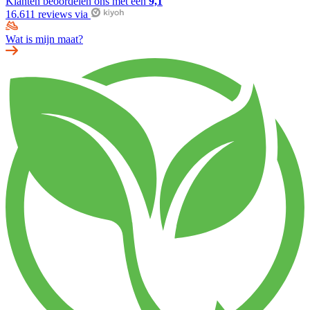
Klanten beoordelen ons met een
9,1
16.611 reviews via
Wat is mijn maat?