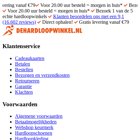
vanaf €79
Voor 20.00 uur besteld = morgen in huis*
Bezoek 1 van d
Voor 20.00 uur besteld = morgen in huis*
Bezoek 1 van de 5
echte hardloopwinkels
Klanten beoordelen ons met een 9,1
(16.602 reviews)
Direct ophalen!
Gratis levering vanaf €79
Klantenservice
Cadeaukaarten
Betalen
Bestellen
Bezorgen en verzendkosten
Retourneren
Garantie
Klachten
Voorwaarden
Algemene voorwaarden
Betaalmogelijkheden
Webshop keurmerk
Hardloopschoenen
Hardloopkleding