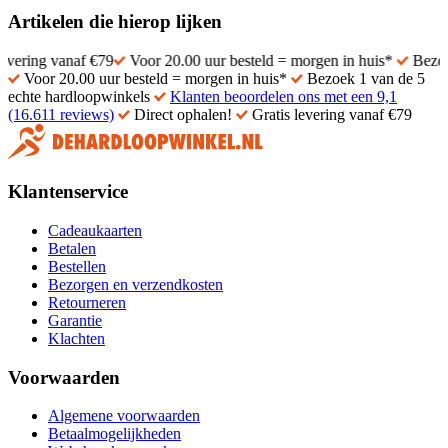
Artikelen die hierop lijken
vanaf €79
Voor 20.00 uur besteld = morgen in huis*
Bezoek 1 van d
Voor 20.00 uur besteld = morgen in huis*
Bezoek 1 van de 5
echte hardloopwinkels
Klanten beoordelen ons met een 9,1
(16.611 reviews)
Direct ophalen!
Gratis levering vanaf €79
Klantenservice
Cadeaukaarten
Betalen
Bestellen
Bezorgen en verzendkosten
Retourneren
Garantie
Klachten
Voorwaarden
Algemene voorwaarden
Betaalmogelijkheden