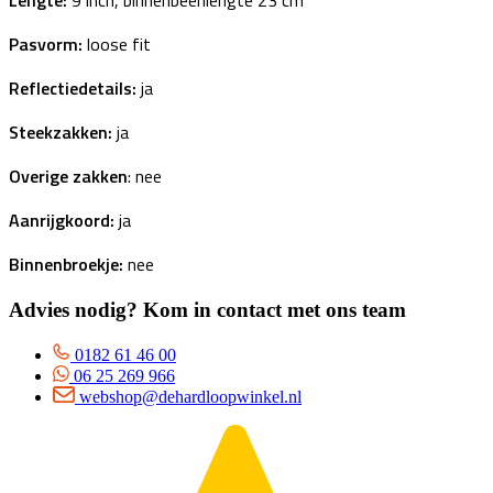
Lengte:
9 inch, binnenbeenlengte 23 cm
Pasvorm:
loose fit
Reflectiedetails:
ja
Steekzakken:
ja
Overige zakken
: nee
Aanrijgkoord:
ja
Binnenbroekje:
nee
Advies nodig? Kom in contact met ons team
0182 61 46 00
06 25 269 966
webshop@dehardloopwinkel.nl