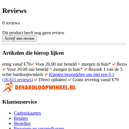
Reviews
0 reviews
Dit product heeft nog geen review
Schrijf een review
Artikelen die hierop lijken
af €79
Voor 20.00 uur besteld = morgen in huis*
Bezoek 1 van de 
Voor 20.00 uur besteld = morgen in huis*
Bezoek 1 van de 5
echte hardloopwinkels
Klanten beoordelen ons met een 9,1
(16.611 reviews)
Direct ophalen!
Gratis levering vanaf €79
Klantenservice
Cadeaukaarten
Betalen
Bestellen
Bezorgen en verzendkosten