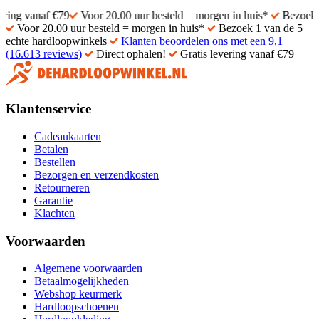
naf €79
Voor 20.00 uur besteld = morgen in huis*
Bezoek 1 van de
Voor 20.00 uur besteld = morgen in huis*
Bezoek 1 van de 5
echte hardloopwinkels
Klanten beoordelen ons met een 9,1
(16.613 reviews)
Direct ophalen!
Gratis levering vanaf €79
Klantenservice
Cadeaukaarten
Betalen
Bestellen
Bezorgen en verzendkosten
Retourneren
Garantie
Klachten
Voorwaarden
Algemene voorwaarden
Betaalmogelijkheden
Webshop keurmerk
Hardloopschoenen