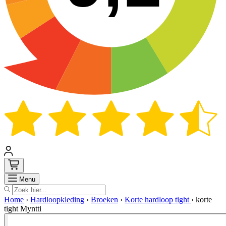
Zoek
Menu
Home
›
Hardloopkleding
›
Broeken
›
Korte hardloop tight
›
korte
tight Myntti