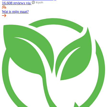
16.608 reviews via
Wat is mijn maat?