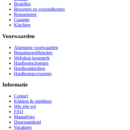
Bestellen
Bezorgen en verzendkosten
Retourneren
Garantie
Klachten
Voorwaarden
Algemene voorwaarden
Betaalmogelijkheden
Webshop keurmerk
Hardloopschoenen
Hardloopkleding
Hardloopaccessoires
Informatie
Contact
Klikken & oppikken
Wie zijn wij
FAQ
Maatadvies
Duurzaamheid
Vacatures