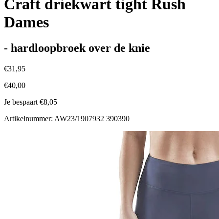
Craft driekwart tight Rush
Dames
- hardloopbroek over de knie
€31,95
€40,00
Je bespaart €8,05
Artikelnummer: AW23/1907932 390390