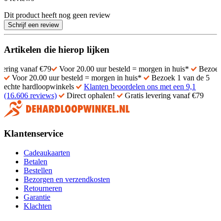
Dit product heeft nog geen review
Schrijf een review
Artikelen die hierop lijken
anaf €79
Voor 20.00 uur besteld = morgen in huis*
Bezoek 1 van d
Voor 20.00 uur besteld = morgen in huis*
Bezoek 1 van de 5
echte hardloopwinkels
Klanten beoordelen ons met een 9,1
(16.606 reviews)
Direct ophalen!
Gratis levering vanaf €79
Klantenservice
Cadeaukaarten
Betalen
Bestellen
Bezorgen en verzendkosten
Retourneren
Garantie
Klachten