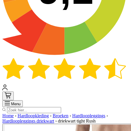
Zoek
Menu
Home
›
Hardloopkleding
›
Broeken
›
Hardloopleggings
›
Hardloopleggings driekwart
›
driekwart tight Rush