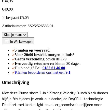
€34,95
€40,00
Je bespaart €5,05
Artikelnummer: SS25/526588 01
Kies je maat
In Winkelwagen
5 maten op voorraad
Voor 20:00 besteld, morgen in huis*
Gratis verzending
boven de €79
Eenvoudig retourneren
binnen 30 dagen
Hulp nodig? Bel:
0182 61 46 00
Klanten beoordelen ons met een
9,1
Omschrijving
Met deze Puma short 2-in 1 Strong Velocity 3-inch black dames
blijf je fris tijdens je work-out dankzij de DryCELL-technologie.
De short met korte tight bevat ergonomische snijlijnen voor