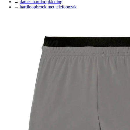
→
dames hardloopkleding
→
hardloopbroek met telefoonzak