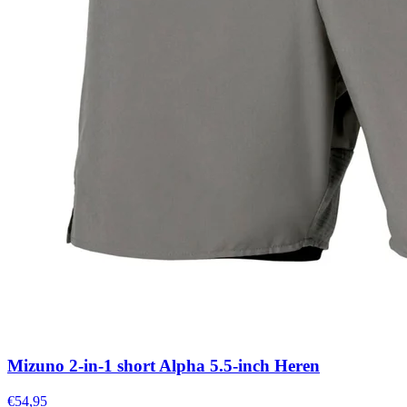
Mizuno 2-in-1 short Alpha 5.5-inch Heren
€54,95