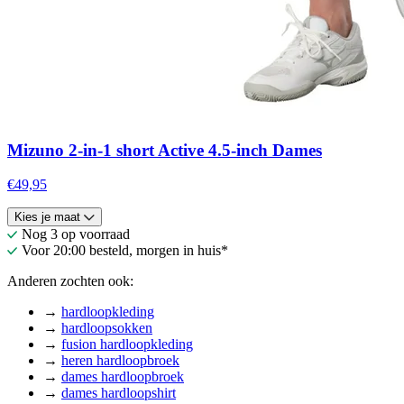
Mizuno 2-in-1 short Active 4.5-inch Dames
€49,95
Kies je maat
Nog 3 op voorraad
Voor 20:00 besteld, morgen in huis*
Anderen zochten ook:
→
hardloopkleding
→
hardloopsokken
→
fusion hardloopkleding
→
heren hardloopbroek
→
dames hardloopbroek
→
dames hardloopshirt