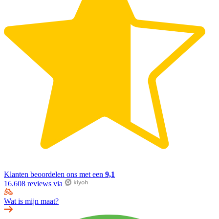
Klanten beoordelen ons met een
9,1
16.608 reviews via
Wat is mijn maat?