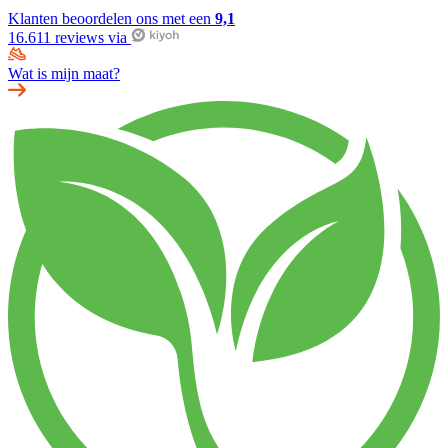
Klanten beoordelen ons met een
9,1
16.611 reviews via
Wat is mijn maat?