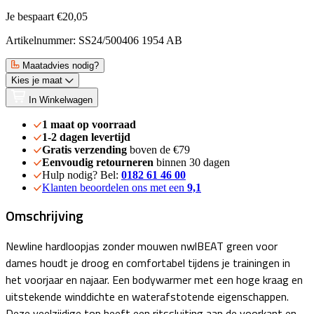
Je bespaart €20,05
Artikelnummer: SS24/500406 1954 AB
Maatadvies nodig?
Kies je maat
In Winkelwagen
1 maat op voorraad
1-2 dagen levertijd
Gratis verzending
boven de €79
Eenvoudig retourneren
binnen 30 dagen
Hulp nodig? Bel:
0182 61 46 00
Klanten beoordelen ons met een
9,1
Omschrijving
Newline hardloopjas zonder mouwen nwlBEAT green voor
dames houdt je droog en comfortabel tijdens je trainingen in
het voorjaar en najaar. Een bodywarmer met een hoge kraag en
uitstekende winddichte en waterafstotende eigenschappen.
Deze veelzijdige top heeft een ritssluiting aan de voorkant en