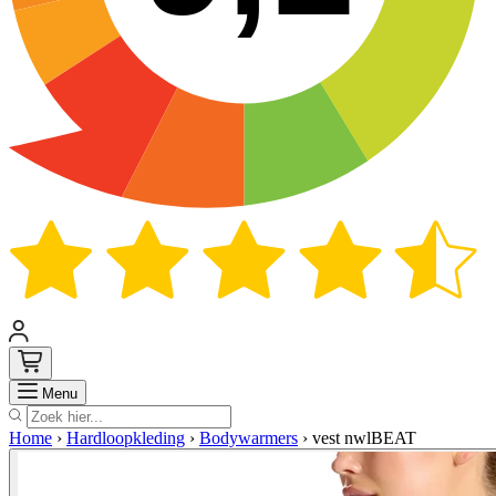
Zoek
Menu
Home
›
Hardloopkleding
›
Bodywarmers
›
vest nwlBEAT