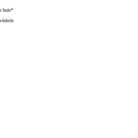
huis*
nkels