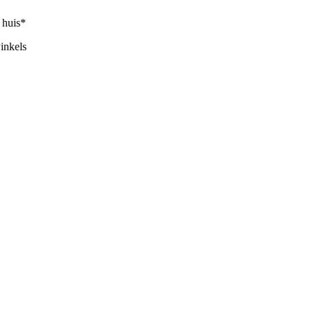
huis*
nkels