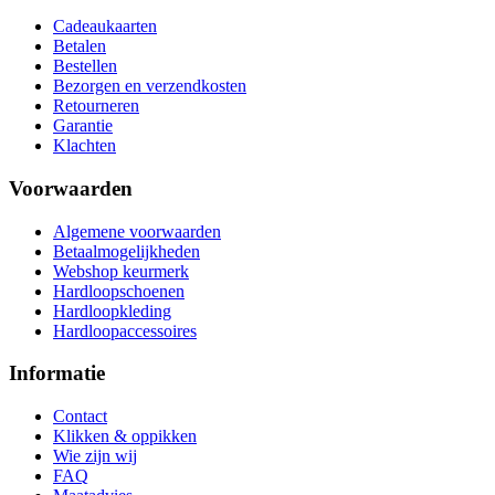
Cadeaukaarten
Betalen
Bestellen
Bezorgen en verzendkosten
Retourneren
Garantie
Klachten
Voorwaarden
Algemene voorwaarden
Betaalmogelijkheden
Webshop keurmerk
Hardloopschoenen
Hardloopkleding
Hardloopaccessoires
Informatie
Contact
Klikken & oppikken
Wie zijn wij
FAQ