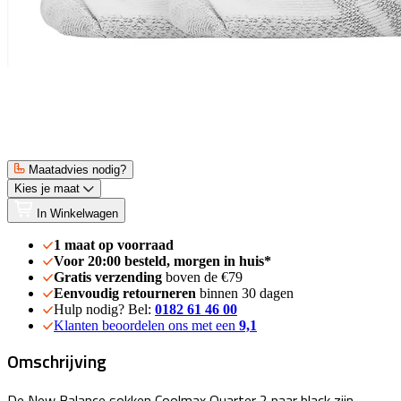
Maatadvies nodig?
Kies je maat
In Winkelwagen
1 maat op voorraad
Voor 20:00 besteld, morgen in huis*
Gratis verzending
boven de €79
Eenvoudig retourneren
binnen 30 dagen
Hulp nodig? Bel:
0182 61 46 00
Klanten beoordelen ons met een
9,1
Omschrijving
De New Balance sokken Coolmax Quarter 2 paar black zijn