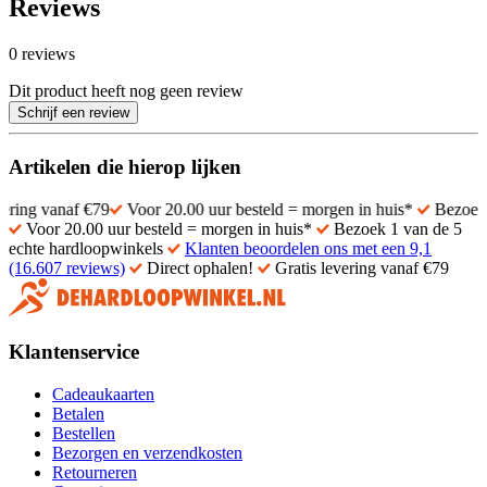
Reviews
0 reviews
Dit product heeft nog geen review
Schrijf een review
Artikelen die hierop lijken
naf €79
Voor 20.00 uur besteld = morgen in huis*
Bezoek 1 van de
Voor 20.00 uur besteld = morgen in huis*
Bezoek 1 van de 5
echte hardloopwinkels
Klanten beoordelen ons met een 9,1
(16.607 reviews)
Direct ophalen!
Gratis levering vanaf €79
Klantenservice
Cadeaukaarten
Betalen
Bestellen
Bezorgen en verzendkosten
Retourneren