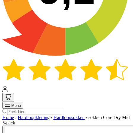
Zoek
Menu
Home
›
Hardloopkleding
›
Hardloopsokken
›
sokken Core Dry Mid
5-pack