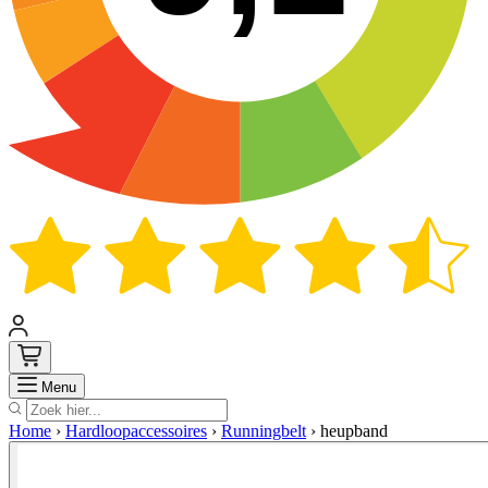
Zoek
Menu
Home
›
Hardloopaccessoires
›
Runningbelt
›
heupband