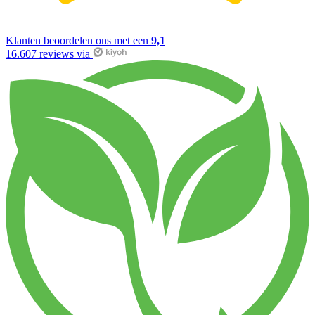
Klanten beoordelen ons met een
9,1
16.607 reviews via