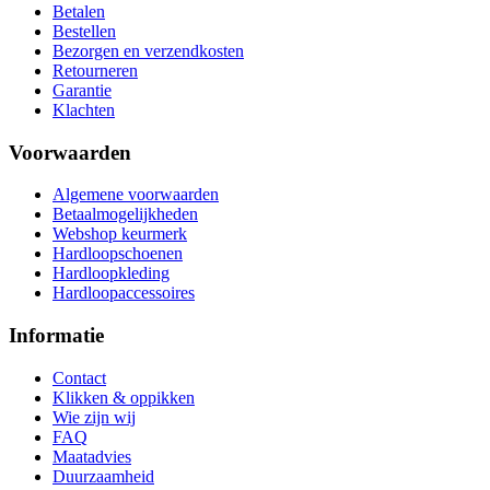
Betalen
Bestellen
Bezorgen en verzendkosten
Retourneren
Garantie
Klachten
Voorwaarden
Algemene voorwaarden
Betaalmogelijkheden
Webshop keurmerk
Hardloopschoenen
Hardloopkleding
Hardloopaccessoires
Informatie
Contact
Klikken & oppikken
Wie zijn wij
FAQ
Maatadvies
Duurzaamheid