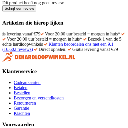
Dit product heeft nog geen review
Schrijf een review
Artikelen die hierop lijken
ering vanaf €79
Voor 20.00 uur besteld = morgen in huis*
Bezoek 1
Voor 20.00 uur besteld = morgen in huis*
Bezoek 1 van de 5
echte hardloopwinkels
Klanten beoordelen ons met een 9,1
(16.602 reviews)
Direct ophalen!
Gratis levering vanaf €79
Klantenservice
Cadeaukaarten
Betalen
Bestellen
Bezorgen en verzendkosten
Retourneren
Garantie
Klachten
Voorwaarden