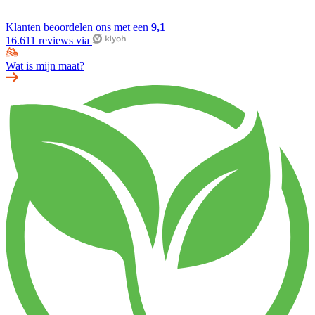
Klanten beoordelen ons met een
9,1
16.611 reviews via
Wat is mijn maat?