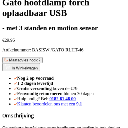
Gato hoofdlamp torch
oplaadbaar USB
- met 3 standen en motion sensor
€29,95
Artikelnummer: BASISW /GATO RLHT-46
Maatadvies nodig?
In Winkelwagen
Nog 2 op voorraad
1-2 dagen levertijd
Gratis verzending
boven de €79
Eenvoudig retourneren
binnen 30 dagen
Hulp nodig? Bel:
0182 61 46 00
Klanten beoordelen ons met een
9,1
Omschrijving
Oplaadbare hoofdlamp voor hardlopen en trailen in het donker.