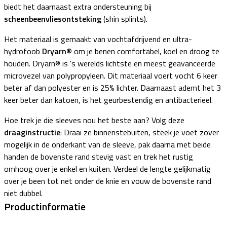
biedt het daarnaast extra ondersteuning bij
scheenbeenvliesontsteking
(shin splints).
Het materiaal is gemaakt van vochtafdrijvend en ultra-
hydrofoob
Dryarn®
om je benen comfortabel, koel en droog te
houden. Dryarn® is 's werelds lichtste en meest geavanceerde
microvezel van polypropyleen. Dit materiaal voert vocht 6 keer
beter af dan polyester en is 25% lichter. Daarnaast ademt het 3
keer beter dan katoen, is het geurbestendig en antibacterieel.
Hoe trek je die sleeves nou het beste aan? Volg deze
draaginstructie
: Draai ze binnenstebuiten, steek je voet zover
mogelijk in de onderkant van de sleeve, pak daarna met beide
handen de bovenste rand stevig vast en trek het rustig
omhoog over je enkel en kuiten. Verdeel de lengte gelijkmatig
over je been tot net onder de knie en vouw de bovenste rand
niet dubbel.
Productinformatie