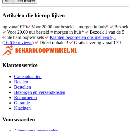
Schrijf een review
Artikelen die hierop lijken
naf €79
Voor 20.00 uur besteld = morgen in huis*
Bezoek 1 van de
Voor 20.00 uur besteld = morgen in huis*
Bezoek 1 van de 5
echte hardloopwinkels
Klanten beoordelen ons met een 9,1
(16.610 reviews)
Direct ophalen!
Gratis levering vanaf €79
Klantenservice
Cadeaukaarten
Betalen
Bestellen
Bezorgen en verzendkosten
Retourneren
Garantie
Klachten
Voorwaarden
Algemene voorwaarden