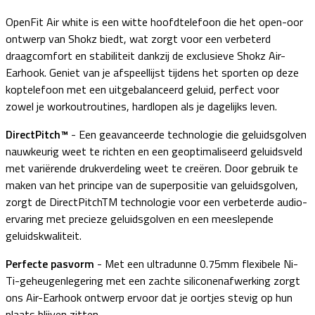
OpenFit Air white is een witte hoofdtelefoon die het open-oor
ontwerp van Shokz biedt, wat zorgt voor een verbeterd
draagcomfort en stabiliteit dankzij de exclusieve Shokz Air-
Earhook. Geniet van je afspeellijst tijdens het sporten op deze
koptelefoon met een uitgebalanceerd geluid, perfect voor
zowel je workoutroutines, hardlopen als je dagelijks leven.
DirectPitch™
-
Een geavanceerde technologie die geluidsgolven
nauwkeurig weet te richten en een geoptimaliseerd geluidsveld
met variërende drukverdeling weet te creëren. Door gebruik te
maken van het principe van de superpositie van geluidsgolven,
zorgt de DirectPitchTM technologie voor een verbeterde audio-
ervaring met precieze geluidsgolven en een meeslepende
geluidskwaliteit.
Perfecte pasvorm
- Met een ultradunne 0.75mm flexibele Ni-
Ti-geheugenlegering met een zachte siliconenafwerking zorgt
ons Air-Earhook ontwerp ervoor dat je oortjes stevig op hun
plaats blijven zitten.