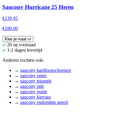
Saucony Hurricane 25 Heren
€139,95
€180,00
Kies je maat
20 op voorraad
1-2 dagen levertijd
Anderen zochten ook:
→
saucony hardloopschoenen
→
saucony omni
→
saucony triumph
→
saucony ride
→
saucony guide
→
saucony kinvara
→
saucony endorphin speed