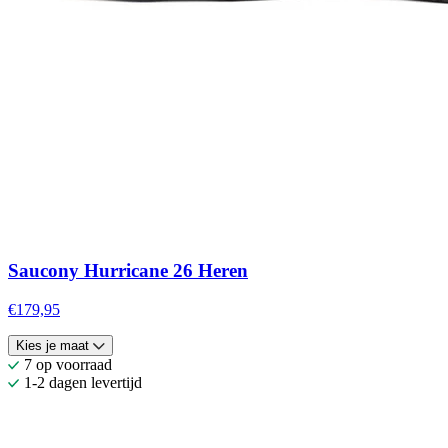
Saucony Hurricane 26 Heren
€179,95
Kies je maat
7 op voorraad
1-2 dagen levertijd