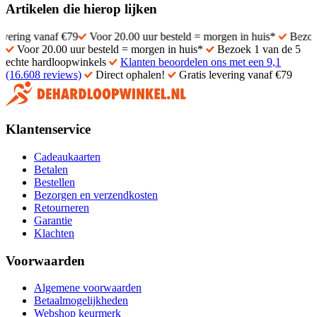
Artikelen die hierop lijken
anaf €79
Voor 20.00 uur besteld = morgen in huis*
Bezoek 1 van d
Voor 20.00 uur besteld = morgen in huis*
Bezoek 1 van de 5
echte hardloopwinkels
Klanten beoordelen ons met een 9,1
(16.608 reviews)
Direct ophalen!
Gratis levering vanaf €79
Klantenservice
Cadeaukaarten
Betalen
Bestellen
Bezorgen en verzendkosten
Retourneren
Garantie
Klachten
Voorwaarden
Algemene voorwaarden
Betaalmogelijkheden
Webshop keurmerk