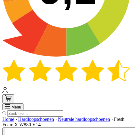
Zoek
Menu
Home
›
Hardloopschoenen
›
Neutrale hardloopschoenen
›
Fresh
Foam X W880 V14