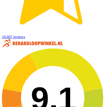
16.607 reviews
9,1