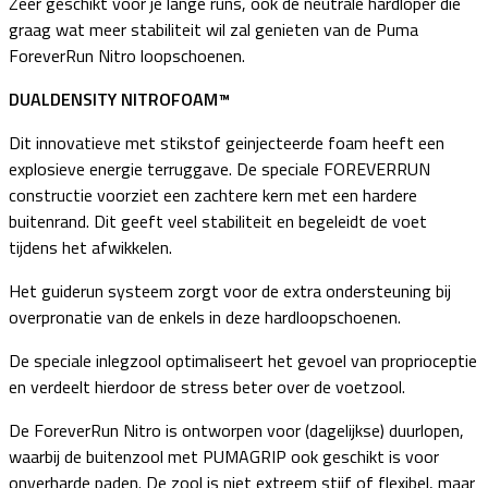
Zeer geschikt voor je lange runs, ook de neutrale hardloper die
graag wat meer stabiliteit wil zal genieten van de Puma
ForeverRun Nitro loopschoenen.
DUALDENSITY NITROFOAM™
Dit innovatieve met stikstof geinjecteerde foam heeft een
explosieve energie terruggave. De speciale FOREVERRUN
constructie voorziet een zachtere kern met een hardere
buitenrand. Dit geeft veel stabiliteit en begeleidt de voet
tijdens het afwikkelen.
Het guiderun systeem zorgt voor de extra ondersteuning bij
overpronatie van de enkels in deze hardloopschoenen.
De speciale inlegzool optimaliseert het gevoel van proprioceptie
en verdeelt hierdoor de stress beter over de voetzool.
De ForeverRun Nitro is ontworpen voor (dagelijkse) duurlopen,
waarbij de buitenzool met PUMAGRIP ook geschikt is voor
onverharde paden. De zool is niet extreem stijf of flexibel, maar