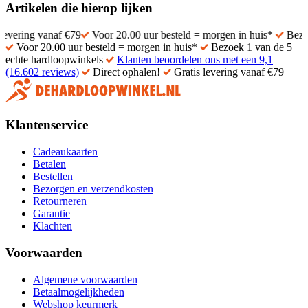
Artikelen die hierop lijken
vanaf €79
Voor 20.00 uur besteld = morgen in huis*
Bezoek 1 van d
Voor 20.00 uur besteld = morgen in huis*
Bezoek 1 van de 5
echte hardloopwinkels
Klanten beoordelen ons met een 9,1
(16.602 reviews)
Direct ophalen!
Gratis levering vanaf €79
Klantenservice
Cadeaukaarten
Betalen
Bestellen
Bezorgen en verzendkosten
Retourneren
Garantie
Klachten
Voorwaarden
Algemene voorwaarden
Betaalmogelijkheden
Webshop keurmerk